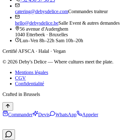
catering@debysdelice.com
Commandes traiteur
hello@debysdelice.be
Salle Event & autres demandes
56 avenue d'Auderghem
1040 Etterbeek · Bruxelles
Lun–Ven 8h–22h Sam 10h–20h
Certifié AFSCA · Halal · Vegan
©
2026
Deby's Delice — Where cultures meet the plate.
Mentions légales
CGV
Confidentialité
Crafted in Brussels
Commander
Devis
WhatsApp
Appeler