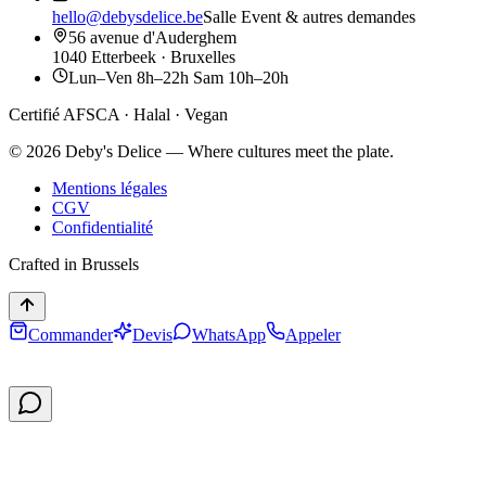
hello@debysdelice.be
Salle Event & autres demandes
56 avenue d'Auderghem
1040 Etterbeek · Bruxelles
Lun–Ven 8h–22h Sam 10h–20h
Certifié AFSCA · Halal · Vegan
©
2026
Deby's Delice — Where cultures meet the plate.
Mentions légales
CGV
Confidentialité
Crafted in Brussels
Commander
Devis
WhatsApp
Appeler