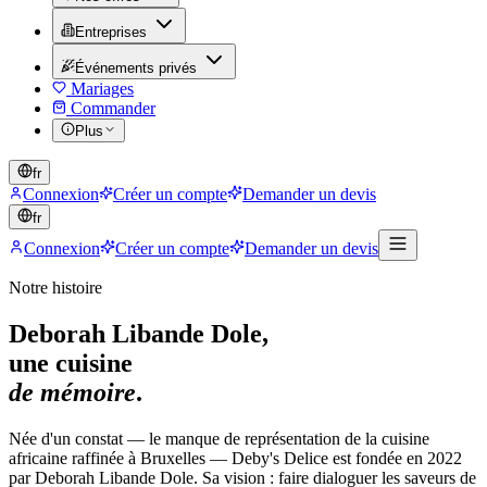
Entreprises
Événements privés
Mariages
Commander
Plus
fr
Connexion
Créer un compte
Demander un devis
fr
Connexion
Créer un compte
Demander un devis
Notre histoire
Deborah Libande Dole,
une cuisine
de mémoire
.
Née d'un constat — le manque de représentation de la cuisine
africaine raffinée à Bruxelles — Deby's Delice est fondée en 2022
par Deborah Libande Dole. Sa vision : faire dialoguer les saveurs de