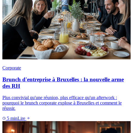
Corporate
Brunch d'entreprise à Bruxelles : la nouvelle arme
des RH
Plus convivial qu'une réunion, plus efficace qu'un afterwork :
pourquoi le brunch corporate explose à Bruxelles et comment le
réussir.
5
min
Lire