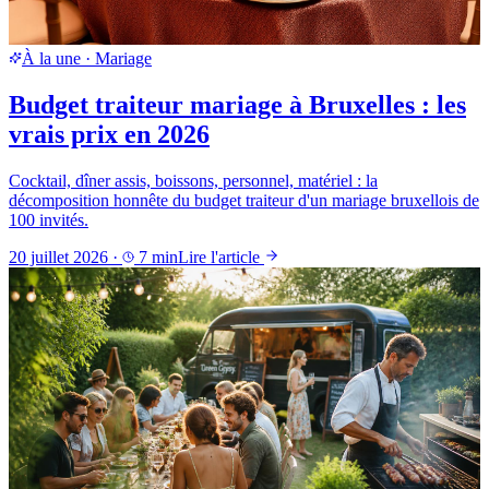
À la une
·
Mariage
Budget traiteur mariage à Bruxelles : les
vrais prix en 2026
Cocktail, dîner assis, boissons, personnel, matériel : la
décomposition honnête du budget traiteur d'un mariage bruxellois de
100 invités.
20 juillet 2026
·
7
min
Lire l'article