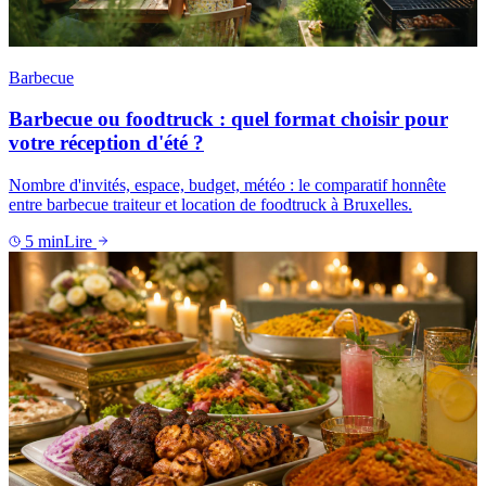
Barbecue
Barbecue ou foodtruck : quel format choisir pour
votre réception d'été ?
Nombre d'invités, espace, budget, météo : le comparatif honnête
entre barbecue traiteur et location de foodtruck à Bruxelles.
5
min
Lire