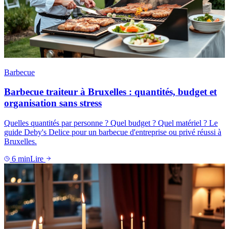
Barbecue
Barbecue traiteur à Bruxelles : quantités, budget et
organisation sans stress
Quelles quantités par personne ? Quel budget ? Quel matériel ? Le
guide Deby's Delice pour un barbecue d'entreprise ou privé réussi à
Bruxelles.
6
min
Lire