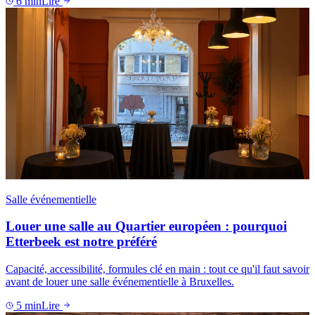
6
min
Lire
Salle événementielle
Louer une salle au Quartier européen : pourquoi
Etterbeek est notre préféré
Capacité, accessibilité, formules clé en main : tout ce qu'il faut savoir
avant de louer une salle événementielle à Bruxelles.
5
min
Lire