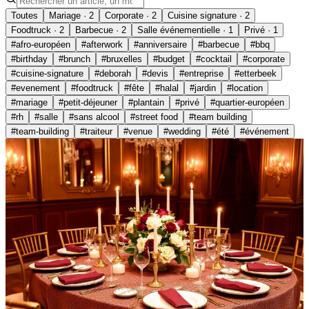
Toutes
Mariage · 2
Corporate · 2
Cuisine signature · 2
Foodtruck · 2
Barbecue · 2
Salle événementielle · 1
Privé · 1
#
afro-européen
#
afterwork
#
anniversaire
#
barbecue
#
bbq
#
birthday
#
brunch
#
bruxelles
#
budget
#
cocktail
#
corporate
#
cuisine-signature
#
deborah
#
devis
#
entreprise
#
etterbeek
#
evenement
#
foodtruck
#
fête
#
halal
#
jardin
#
location
#
mariage
#
petit-déjeuner
#
plantain
#
privé
#
quartier-européen
#
rh
#
salle
#
sans alcool
#
street food
#
team building
#
team-building
#
traiteur
#
venue
#
wedding
#
été
#
événement