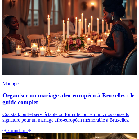
Mariage
Organiser un mariage afro-européen à Bruxelles : le
guide complet
Cocktail, buffet servi à table ou formule tout-en-un : nos conseils
signature pour un mariage afro-européen mémorable à Bruxelles.
7
min
Lire