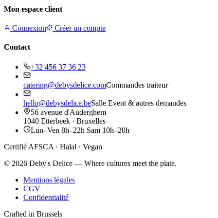
Mon espace client
Connexion
Créer un compte
Contact
+32 456 37 36 23
catering@debysdelice.com
Commandes traiteur
hello@debysdelice.be
Salle Event & autres demandes
56 avenue d'Auderghem
1040 Etterbeek · Bruxelles
Lun–Ven 8h–22h Sam 10h–20h
Certifié AFSCA · Halal · Vegan
©
2026
Deby's Delice — Where cultures meet the plate.
Mentions légales
CGV
Confidentialité
Crafted in Brussels