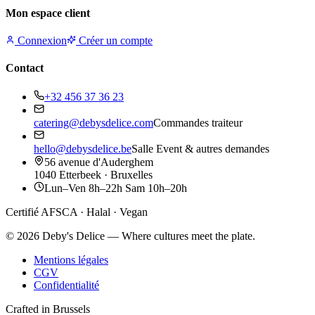
Mon espace client
Connexion
Créer un compte
Contact
+32 456 37 36 23
catering@debysdelice.com
Commandes traiteur
hello@debysdelice.be
Salle Event & autres demandes
56 avenue d'Auderghem
1040 Etterbeek · Bruxelles
Lun–Ven 8h–22h Sam 10h–20h
Certifié AFSCA · Halal · Vegan
©
2026
Deby's Delice — Where cultures meet the plate.
Mentions légales
CGV
Confidentialité
Crafted in Brussels