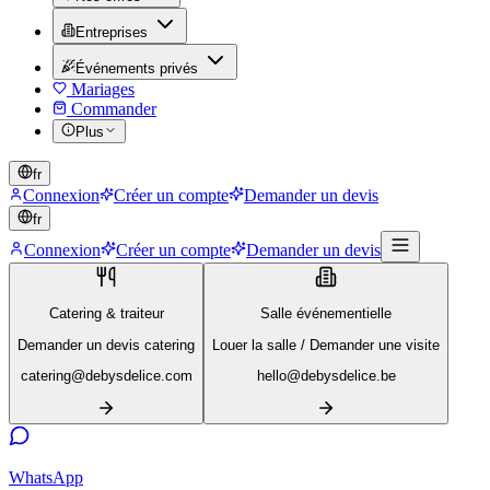
Entreprises
Événements privés
Mariages
Commander
Plus
fr
Connexion
Créer un compte
Demander un devis
fr
Connexion
Créer un compte
Demander un devis
Catering & traiteur
Salle événementielle
Demander un devis catering
Louer la salle / Demander une visite
catering@debysdelice.com
hello@debysdelice.be
WhatsApp