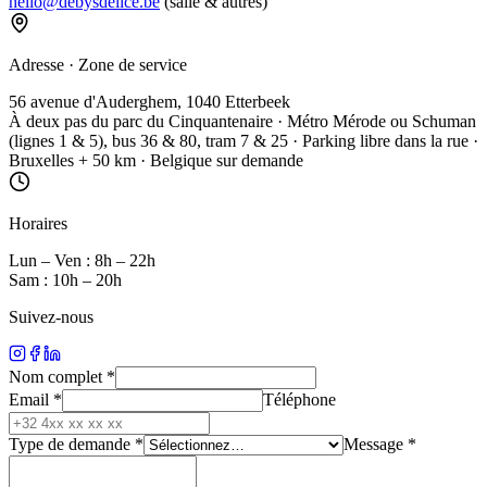
hello@debysdelice.be
(salle & autres)
Adresse · Zone de service
56 avenue d'Auderghem, 1040 Etterbeek
À deux pas du parc du Cinquantenaire · Métro Mérode ou Schuman
(lignes 1 & 5), bus 36 & 80, tram 7 & 25 · Parking libre dans la rue ·
Bruxelles + 50 km · Belgique sur demande
Horaires
Lun – Ven : 8h – 22h
Sam : 10h – 20h
Suivez-nous
Nom complet
*
Email
*
Téléphone
Type de demande
*
Message
*