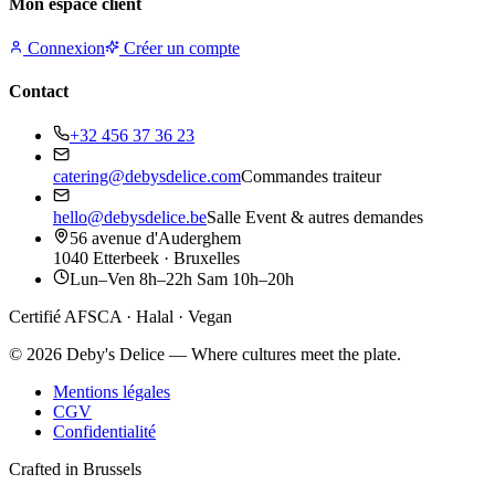
Mon espace client
Connexion
Créer un compte
Contact
+32 456 37 36 23
catering@debysdelice.com
Commandes traiteur
hello@debysdelice.be
Salle Event & autres demandes
56 avenue d'Auderghem
1040 Etterbeek · Bruxelles
Lun–Ven 8h–22h Sam 10h–20h
Certifié AFSCA · Halal · Vegan
©
2026
Deby's Delice — Where cultures meet the plate.
Mentions légales
CGV
Confidentialité
Crafted in Brussels