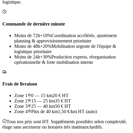
logistique.
Commande de dernière minute
Moins de 72h
+10%
Coordination accélérée, ajustement
planning & approvisionnement prioritaire
Moins de 48h
+20%
Mobilisation urgente de l'équipe &
logistique prioritaire
Moins de 24h
+30%
Production express, réorganisation
opérationnelle & forte mobilisation interne
Frais de livraison
Zone 1
0 — 15 km
20 € HT
Zone 2
15 — 25 km
35 € HT
Zone 3
25 — 40 km
50 € HT
Zone 4
Plus de 40 km
1,50 €/km HT (auto)
Tous nos prix sont HT. Suppléments possibles selon complexité,
étage sans ascenseur ou horaires très matinaux/tardifs.