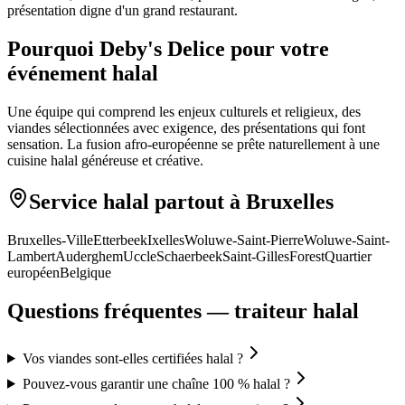
présentation digne d'un grand restaurant.
Pourquoi Deby's Delice pour votre
événement halal
Une équipe qui comprend les enjeux culturels et religieux, des
viandes sélectionnées avec exigence, des présentations qui font
sensation. La fusion afro-européenne se prête naturellement à une
cuisine halal généreuse et créative.
Service halal partout à Bruxelles
Bruxelles-Ville
Etterbeek
Ixelles
Woluwe-Saint-Pierre
Woluwe-Saint-
Lambert
Auderghem
Uccle
Schaerbeek
Saint-Gilles
Forest
Quartier
européen
Belgique
Questions fréquentes — traiteur halal
Vos viandes sont-elles certifiées halal ?
Pouvez-vous garantir une chaîne 100 % halal ?