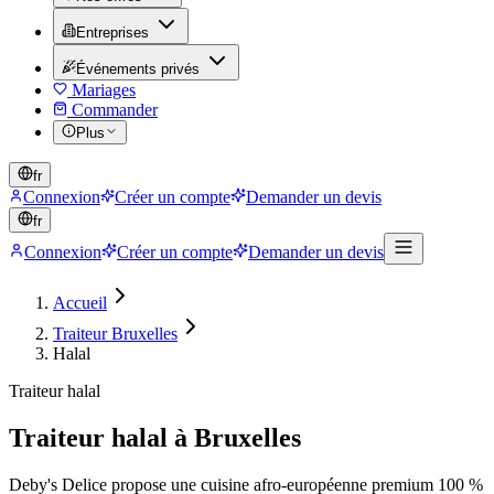
Entreprises
Événements privés
Mariages
Commander
Plus
fr
Connexion
Créer un compte
Demander un devis
fr
Connexion
Créer un compte
Demander un devis
Accueil
Traiteur Bruxelles
Halal
Traiteur halal
Traiteur halal à Bruxelles
Deby's Delice propose une cuisine afro-européenne premium 100 %