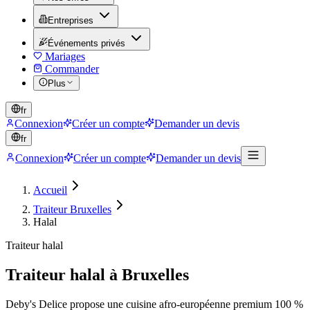
Entreprises
Événements privés
Mariages
Commander
Plus
fr
Connexion
Créer un compte
Demander un devis
fr
Connexion
Créer un compte
Demander un devis
Accueil
Traiteur Bruxelles
Halal
Traiteur halal
Traiteur halal à Bruxelles
Deby's Delice propose une cuisine afro-européenne premium 100 %