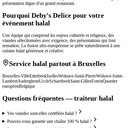
présentation digne d'un grand restaurant.
Pourquoi Deby's Delice pour votre
événement halal
Une équipe qui comprend les enjeux culturels et religieux, des
viandes sélectionnées avec exigence, des présentations qui font
sensation. La fusion afro-européenne se prête naturellement à une
cuisine halal généreuse et créative.
Service halal partout à Bruxelles
Bruxelles-Ville
Etterbeek
Ixelles
Woluwe-Saint-Pierre
Woluwe-Saint-
Lambert
Auderghem
Uccle
Schaerbeek
Saint-Gilles
Forest
Quartier
européen
Belgique
Questions fréquentes — traiteur halal
Vos viandes sont-elles certifiées halal ?
Pouvez-vous garantir une chaîne 100 % halal ?