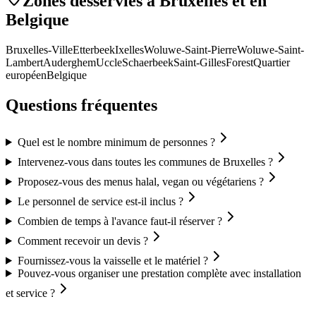
Zones desservies à Bruxelles et en
Belgique
Bruxelles-Ville
Etterbeek
Ixelles
Woluwe-Saint-Pierre
Woluwe-Saint-
Lambert
Auderghem
Uccle
Schaerbeek
Saint-Gilles
Forest
Quartier
européen
Belgique
Questions fréquentes
Quel est le nombre minimum de personnes ?
Intervenez-vous dans toutes les communes de Bruxelles ?
Proposez-vous des menus halal, vegan ou végétariens ?
Le personnel de service est-il inclus ?
Combien de temps à l'avance faut-il réserver ?
Comment recevoir un devis ?
Fournissez-vous la vaisselle et le matériel ?
Pouvez-vous organiser une prestation complète avec installation
et service ?