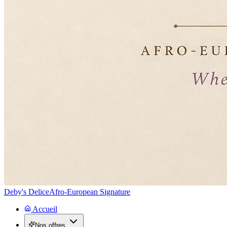
Deby's Delice
Afro-European Signature
Accueil
Nos offres