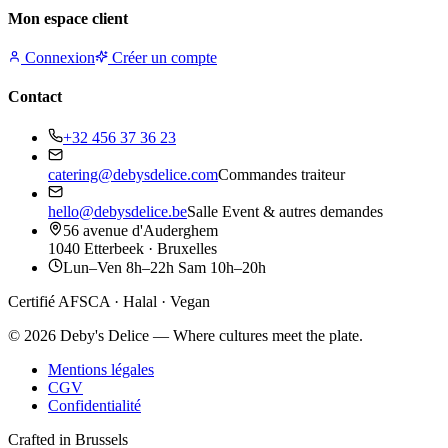
Mon espace client
Connexion
Créer un compte
Contact
+32 456 37 36 23
catering@debysdelice.com
Commandes traiteur
hello@debysdelice.be
Salle Event & autres demandes
56 avenue d'Auderghem
1040 Etterbeek · Bruxelles
Lun–Ven 8h–22h Sam 10h–20h
Certifié AFSCA · Halal · Vegan
©
2026
Deby's Delice — Where cultures meet the plate.
Mentions légales
CGV
Confidentialité
Crafted in Brussels