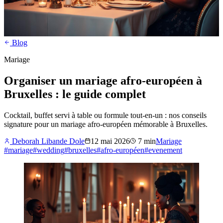
Blog
Mariage
Organiser un mariage afro-européen à
Bruxelles : le guide complet
Cocktail, buffet servi à table ou formule tout-en-un : nos conseils
signature pour un mariage afro-européen mémorable à Bruxelles.
Deborah Libande Dole
12 mai 2026
7
min
Mariage
#
mariage
#
wedding
#
bruxelles
#
afro-européen
#
evenement