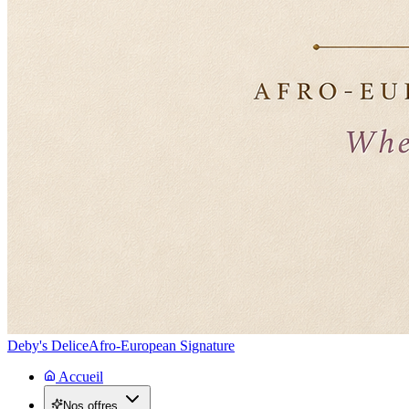
Deby's Delice
Afro-European Signature
Accueil
Nos offres