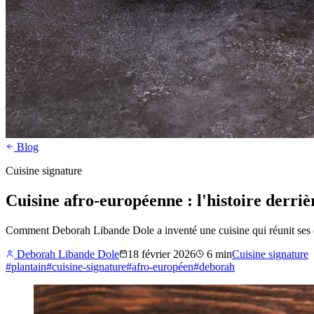
Blog
Cuisine signature
Cuisine afro-européenne : l'histoire derriè
Comment Deborah Libande Dole a inventé une cuisine qui réunit ses de
Deborah Libande Dole
18 février 2026
6
min
Cuisine signature
#
plantain
#
cuisine-signature
#
afro-européen
#
deborah