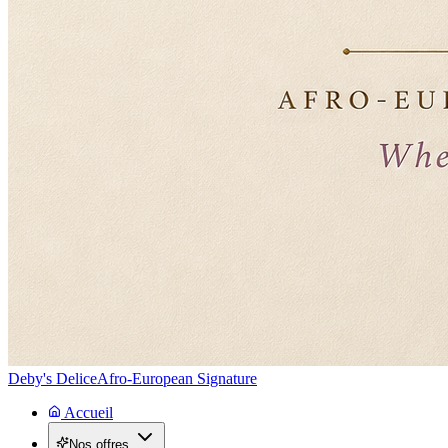
Deby's Delice
Afro-European Signature
Accueil
Nos offres