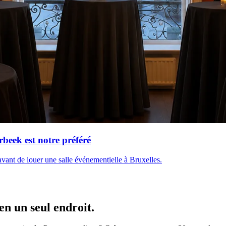
beek est notre préféré
r avant de louer une salle événementielle à Bruxelles.
n un seul endroit.